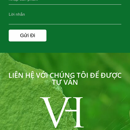
LIÊN HỆ VỚI CHÚNG TÔI ĐỂ ĐƯỢC
TƯ VẤN