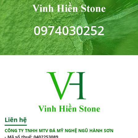
0974030252
Liên hệ
CÔNG TY TNHH MTV ĐÁ MỸ NGHỆ NGŨ HÀNH SƠN
-
Mã số thuế
: 0402253089