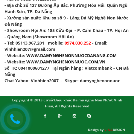
-
Địa chỉ
: Số 127 Đường Ấp Bắc, Phường Hòa Hải, Quận Ngũ
Hành Sơn, TP. Đà Nẵng
-
Xưởng sản xuất
: Khu sx số 9 - Làng Đá Mỹ Nghệ Non Nước
Đà Nẵng
- Showroom Hội An: 185 Cửa Đại - P. Cẩm Châu - TP. Hội An
- Quảng Nam (Showroom Hội An)
- Tel: 05113.967.201 moblie:
0974.030.252
- Email:
Vinhhien207@gmail.com
- Website:
WWW.DAMYNGHENONNUOCDANANG.COM
- Website:
WWW.DAMYNGHENONNUOC.COM.VN
Số TK: 0041000601277 Tại Ngân hàng : Vietcombank - CN Đà
Nẵng
Chat Yahoo: Vinhhien2007 - Skype: damynghenonnuoc
Copyright © 2013 Cơ sở Điêu khắc Đá mỹ nghệ Non Nước Vinh
Hiền, All Rights Reserved
Design by
VINA
DESIGN