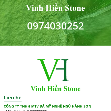
0974030252
Liên hệ
CÔNG TY TNHH MTV ĐÁ MỸ NGHỆ NGŨ HÀNH SƠN