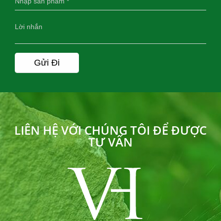
LIÊN HỆ VỚI CHÚNG TÔI ĐỂ ĐƯỢC
TƯ VẤN