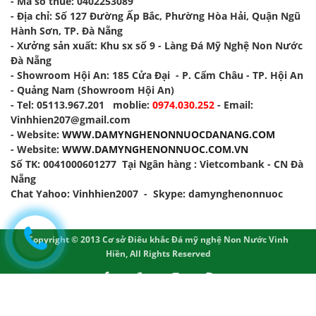
-
Mã số thuế
: 0402253089
-
Địa chỉ
: Số 127 Đường Ấp Bắc, Phường Hòa Hải, Quận Ngũ
Hành Sơn, TP. Đà Nẵng
-
Xưởng sản xuất
: Khu sx số 9 - Làng Đá Mỹ Nghệ Non Nước
Đà Nẵng
- Showroom Hội An: 185 Cửa Đại - P. Cẩm Châu - TP. Hội An
- Quảng Nam (Showroom Hội An)
- Tel: 05113.967.201 moblie:
0974.030.252
- Email:
Vinhhien207@gmail.com
- Website:
WWW.DAMYNGHENONNUOCDANANG.COM
- Website:
WWW.DAMYNGHENONNUOC.COM.VN
Số TK: 0041000601277 Tại Ngân hàng : Vietcombank - CN Đà
Nẵng
Chat Yahoo: Vinhhien2007 - Skype: damynghenonnuoc
Copyright © 2013 Cơ sở Điêu khắc Đá mỹ nghệ Non Nước Vinh
Hiền, All Rights Reserved
Design by
VINA
DESIGN